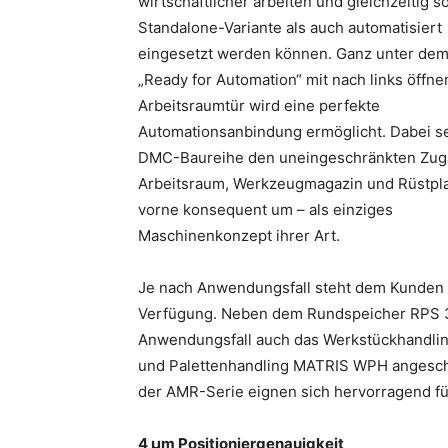
wirtschaftlicher arbeiten und gleichzeitig s
Standalone-Variante als auch automatisiert
eingesetzt werden können. Ganz unter dem
„Ready for Automation“ mit nach links öffn
Arbeitsraumtür wird eine perfekte
Automationsanbindung ermöglicht. Dabei se
DMC-Baureihe den uneingeschränkten Zu
Arbeitsraum, Werkzeugmagazin und Rüstpla
vorne konsequent um – als einziges
Maschinenkonzept ihrer Art.
Je nach Anwendungsfall steht dem Kunden e
Verfügung. Neben dem Rundspeicher RPS 3 
Anwendungsfall auch das Werkstückhandlin
und Palettenhandling MATRIS WPH angesch
der AMR-Serie eignen sich hervorragend fü
4 µm Positioniergenauigkeit