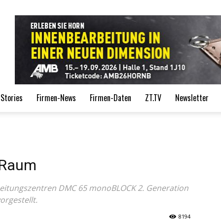
de
Stories
Firmen-News
Firmen-Daten
ZT.TV
Newsletter
m Raum
beitungszentren DMC 65 monoBLOCK 2. Generation
rgestellt.
8194