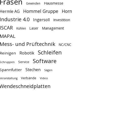
Fräsen
Hausmesse
Gewinden
Hommel Gruppe
Horn
Hermle AG
Industrie 4.0
Ingersoll
Investition
ISCAR
Laser
Management
Kühlen
MAPAL
Mess- und Prüftechnik
NC/CNC
Schleifen
Robotik
Reinigen
Software
Service
Schruppen
Stechen
Spannfutter
Sägen
Verbände
Video
Veranstaltung
Wendeschneidplatten