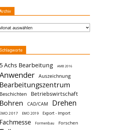
Archiv
chiv
Schlagworte
5 Achs Bearbeitung
AMB 2016
Anwender
Auszeichnung
Bearbeitungszentrum
Betriebswirtschaft
Beschichten
Drehen
Bohren
CAD/CAM
Export - Import
EMO 2017
EMO 2019
Fachmesse
Forschen
Formenbau