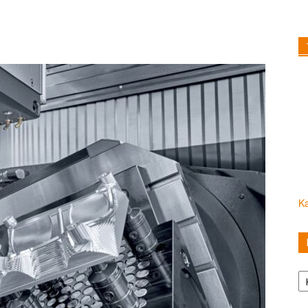
Ka
Ka