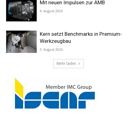
Mit neuen Impulsen zur AMB
4. August 2026
Kern setzt Benchmarks in Premium-
Werkzeugbau
3. August 2026
Konjunktur
Mehr laden
Spezialisten Talk – Markus Horn von
der Paul Horn GmbH
16. April 2026
Bei einem Gespräch mit Zerspanungstechnik.de äußerte
sich der Geschäftsführer Markus Horn u.a. zu Fragen um
die derzeitige Situation für die
Präzisionswerkzeughersteller, den Stellenwert von
Fachmessen und zur Politik in Deutschland.
Weiterlesen