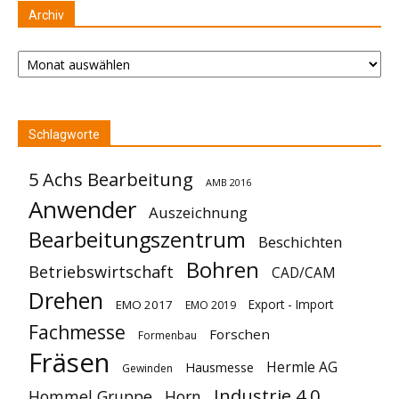
Archiv
Archiv
Schlagworte
5 Achs Bearbeitung
AMB 2016
Anwender
Auszeichnung
Bearbeitungszentrum
Beschichten
Bohren
Betriebswirtschaft
CAD/CAM
Drehen
Export - Import
EMO 2017
EMO 2019
Fachmesse
Forschen
Formenbau
Fräsen
Hermle AG
Hausmesse
Gewinden
Industrie 4.0
Hommel Gruppe
Horn