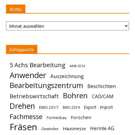
Archiv
Archiv
Schlagworte
5 Achs Bearbeitung
AMB 2016
Anwender
Auszeichnung
Bearbeitungszentrum
Beschichten
Bohren
Betriebswirtschaft
CAD/CAM
Drehen
Export - Import
EMO 2017
EMO 2019
Fachmesse
Forschen
Formenbau
Fräsen
Hermle AG
Hausmesse
Gewinden