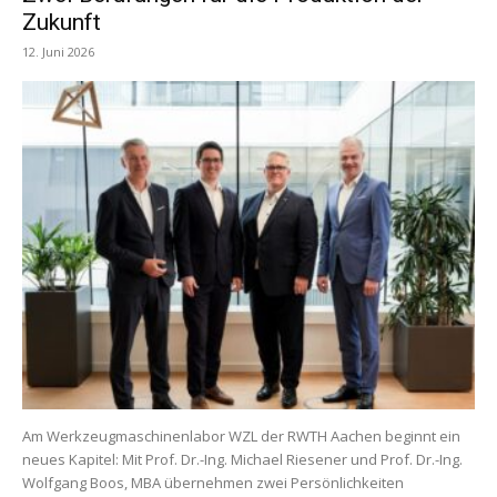
Zukunft
12. Juni 2026
Am Werkzeugmaschinenlabor WZL der RWTH Aachen beginnt ein
neues Kapitel: Mit Prof. Dr.-Ing. Michael Riesener und Prof. Dr.-Ing.
Wolfgang Boos, MBA übernehmen zwei Persönlichkeiten