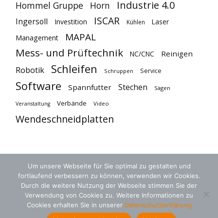
Industrie 4.0
Hommel Gruppe
Horn
ISCAR
Ingersoll
Investition
Laser
Kühlen
MAPAL
Management
Mess- und Prüftechnik
Reinigen
NC/CNC
Schleifen
Robotik
Service
Schruppen
Software
Stechen
Spannfutter
Sägen
Verbände
Video
Veranstaltung
Wendeschneidplatten
Um unsere Webseite für Sie optimal zu gestalten und
fortlaufend verbessern zu können, verwenden wir Cookies.
Durch die weitere Nutzung der Webseite stimmen Sie der
Verwendung von Cookies zu. Weitere Informationen zu
Cookies erhalten Sie in unserer
Datenschutzerklärung
AGB
Datenschutz
Kontakt