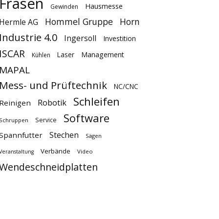
Fräsen
Hausmesse
Gewinden
Hommel Gruppe
Horn
Hermle AG
Industrie 4.0
Ingersoll
Investition
ISCAR
Laser
Management
Kühlen
MAPAL
Mess- und Prüftechnik
NC/CNC
Schleifen
Robotik
Reinigen
Software
Service
Schruppen
Stechen
Spannfutter
Sägen
Verbände
Video
Veranstaltung
Wendeschneidplatten