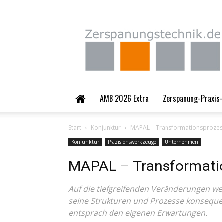
Zerspanungstechnik.
AMB 2026 Extra
Zerspanung-Praxis-
Start
Konjunktur
MAPAL – Transformationsprozes
Konjunktur
Präzisionswerkzeuge
Unternehmen
MAPAL – Transformatio
Auf die tiefgreifenden Veränderungen we
seine Strukturen und Prozesse konsequen
entsprach den eigenen Erwartungen.