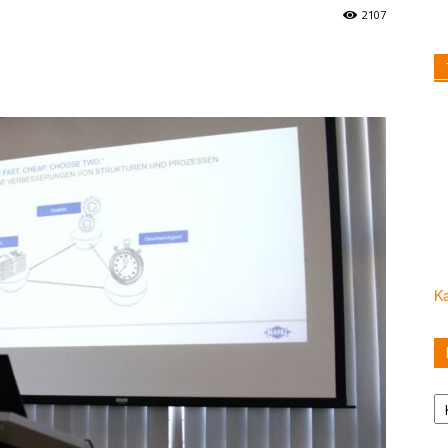
2107
Ka
Ka