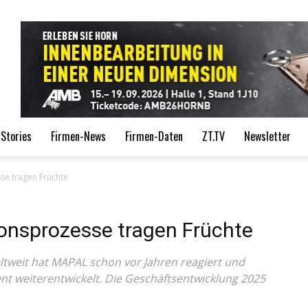
de
Stories
Firmen-News
Firmen-Daten
ZT.TV
Newsletter
se tragen Früchte
nsprozesse tragen Früchte
ltweit hat MAPAL schon vor Jahren reagiert und
t weiterentwickelt. Die Geschäftsentwicklung 2025