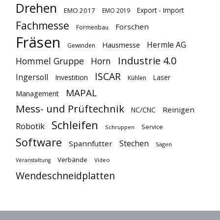
Drehen
Export - Import
EMO 2017
EMO 2019
Fachmesse
Forschen
Formenbau
Fräsen
Hermle AG
Hausmesse
Gewinden
Industrie 4.0
Hommel Gruppe
Horn
ISCAR
Ingersoll
Investition
Laser
Kühlen
MAPAL
Management
Mess- und Prüftechnik
Reinigen
NC/CNC
Schleifen
Robotik
Service
Schruppen
Software
Stechen
Spannfutter
Sägen
Verbände
Video
Veranstaltung
Wendeschneidplatten