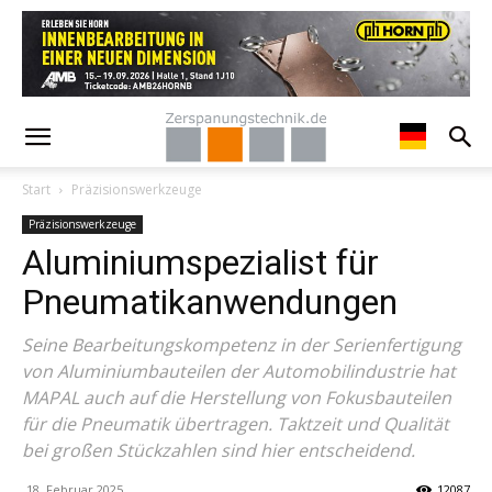
Start
Präzisionswerkzeuge
Präzisionswerkzeuge
Aluminiumspezialist für
Pneumatikanwendungen
Seine Bearbeitungskompetenz in der Serienfertigung
von Aluminiumbauteilen der Automobilindustrie hat
MAPAL auch auf die Herstellung von Fokusbauteilen
für die Pneumatik übertragen. Taktzeit und Qualität
bei großen Stückzahlen sind hier entscheidend.
18. Februar 2025
12087