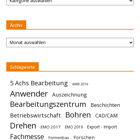
Archiv
Archiv
Schlagworte
5 Achs Bearbeitung
AMB 2016
Anwender
Auszeichnung
Bearbeitungszentrum
Beschichten
Bohren
Betriebswirtschaft
CAD/CAM
Drehen
Export - Import
EMO 2017
EMO 2019
Fachmesse
Forschen
Formenbau