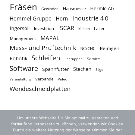
Fräsen
Hermle AG
Hausmesse
Gewinden
Industrie 4.0
Hommel Gruppe
Horn
ISCAR
Ingersoll
Investition
Laser
Kühlen
MAPAL
Management
Mess- und Prüftechnik
Reinigen
NC/CNC
Schleifen
Robotik
Service
Schruppen
Software
Stechen
Spannfutter
Sägen
Verbände
Video
Veranstaltung
Wendeschneidplatten
Um unsere Webseite für Sie optimal zu gestalten und
fortlaufend verbessern zu können, verwenden wir Cookies.
Durch die weitere Nutzung der Webseite stimmen Sie der