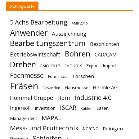
Schlagworte
5 Achs Bearbeitung
AMB 2016
Anwender
Auszeichnung
Bearbeitungszentrum
Beschichten
Bohren
Betriebswirtschaft
CAD/CAM
Drehen
Export - Import
EMO 2017
EMO 2019
Fachmesse
Forschen
Formenbau
Fräsen
Hermle AG
Hausmesse
Gewinden
Industrie 4.0
Hommel Gruppe
Horn
ISCAR
Ingersoll
Investition
Laser
Kühlen
MAPAL
Management
Mess- und Prüftechnik
Reinigen
NC/CNC
Schleifen
Robotik