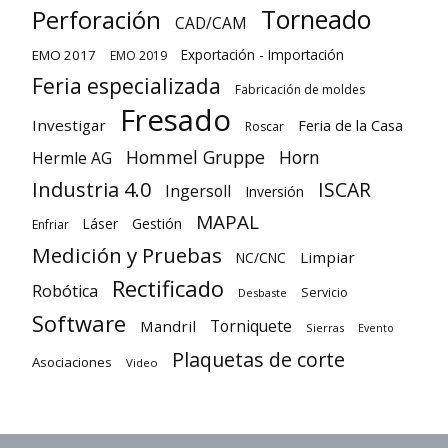
Torneado
Perforación
CAD/CAM
Exportación - Importación
EMO 2017
EMO 2019
Feria especializada
Fabricación de moldes
Fresado
Investigar
Feria de la Casa
Roscar
Hommel Gruppe
Horn
Hermle AG
Industria 4.0
ISCAR
Ingersoll
Inversión
MAPAL
Láser
Gestión
Enfriar
Medición y Pruebas
Limpiar
NC/CNC
Rectificado
Robótica
Servicio
Desbaste
Software
Torniquete
Mandril
Sierras
Evento
Plaquetas de corte
Asociaciones
Video