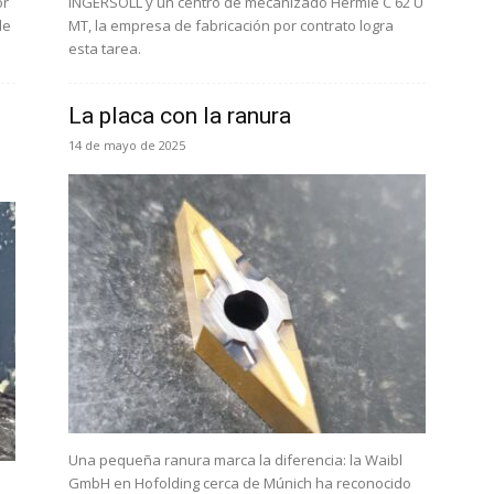
or
INGERSOLL y un centro de mecanizado Hermle C 62 U
de
MT, la empresa de fabricación por contrato logra
esta tarea.
La placa con la ranura
14 de mayo de 2025
Una pequeña ranura marca la diferencia: la Waibl
GmbH en Hofolding cerca de Múnich ha reconocido