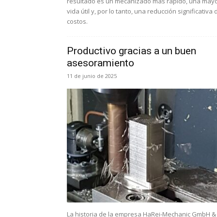
resultado es un mecanizado más rápido, una may
vida útil y, por lo tanto, una reducción significativa 
costos.
Productivo gracias a un buen
asesoramiento
11 de junio de 2025
La historia de la empresa HaRei-Mechanic GmbH &