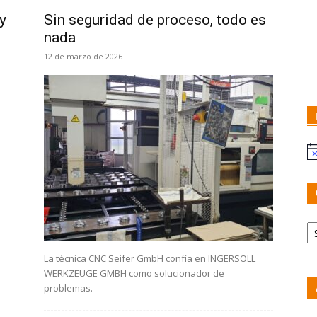
y
Sin seguridad de proceso, todo es
nada
12 de marzo de 2026
No
Ca
La técnica CNC Seifer GmbH confía en INGERSOLL
WERKZEUGE GMBH como solucionador de
problemas.
Ar