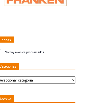
Fechas
No hay eventos programados.
ta
Categorías
tegorías
Archivo
chivo