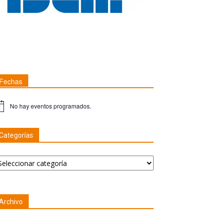
Fechas
No hay eventos programados.
ta
Categorías
tegorías
Archivo
chivo