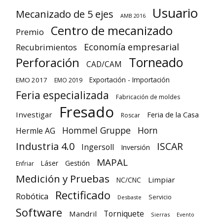
Usuario
Mecanizado de 5 ejes
AMB 2016
Centro de mecanizado
Premio
Economía empresarial
Recubrimientos
Torneado
Perforación
CAD/CAM
Exportación - Importación
EMO 2017
EMO 2019
Feria especializada
Fabricación de moldes
Fresado
Investigar
Feria de la Casa
Roscar
Hommel Gruppe
Horn
Hermle AG
Industria 4.0
ISCAR
Ingersoll
Inversión
MAPAL
Láser
Gestión
Enfriar
Medición y Pruebas
Limpiar
NC/CNC
Rectificado
Robótica
Servicio
Desbaste
Software
Torniquete
Mandril
Sierras
Evento