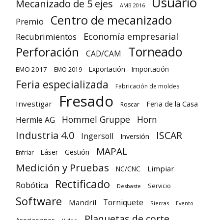
Usuario
Mecanizado de 5 ejes
AMB 2016
Centro de mecanizado
Premio
Economía empresarial
Recubrimientos
Torneado
Perforación
CAD/CAM
Exportación - Importación
EMO 2017
EMO 2019
Feria especializada
Fabricación de moldes
Fresado
Investigar
Feria de la Casa
Roscar
Hommel Gruppe
Horn
Hermle AG
Industria 4.0
ISCAR
Ingersoll
Inversión
MAPAL
Láser
Gestión
Enfriar
Medición y Pruebas
Limpiar
NC/CNC
Rectificado
Robótica
Servicio
Desbaste
Software
Torniquete
Mandril
Sierras
Evento
Plaquetas de corte