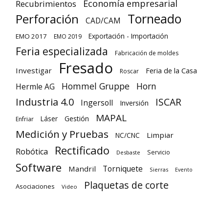
Economía empresarial
Recubrimientos
Torneado
Perforación
CAD/CAM
Exportación - Importación
EMO 2017
EMO 2019
Feria especializada
Fabricación de moldes
Fresado
Investigar
Feria de la Casa
Roscar
Hommel Gruppe
Horn
Hermle AG
Industria 4.0
ISCAR
Ingersoll
Inversión
MAPAL
Láser
Gestión
Enfriar
Medición y Pruebas
Limpiar
NC/CNC
Rectificado
Robótica
Servicio
Desbaste
Software
Torniquete
Mandril
Sierras
Evento
Plaquetas de corte
Asociaciones
Video