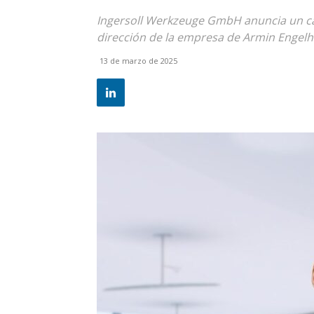
Ingersoll Werkzeuge GmbH anuncia un cam
dirección de la empresa de Armin Engelh
13 de marzo de 2025