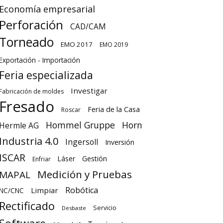
Economía empresarial
Perforación
CAD/CAM
Torneado
EMO 2017
EMO 2019
Exportación - Importación
Feria especializada
Investigar
Fabricación de moldes
Fresado
Feria de la Casa
Roscar
Hommel Gruppe
Horn
Hermle AG
Industria 4.0
Ingersoll
Inversión
ISCAR
Láser
Gestión
Enfriar
Medición y Pruebas
MAPAL
Robótica
Limpiar
NC/CNC
Rectificado
Servicio
Desbaste