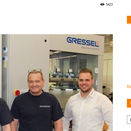
5423
Ka
Ka