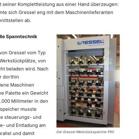
it seiner Komplettleistung aus einer Hand überzeugen:
mmte sich Gressel eng mit dem Maschinenlieferanten
ittstellen ab.
lle Spanntechnik
 von Gressel vom Typ
 Werkstückplätze, von
ht beladen wird. Nach
r dorthin
edene Maschinen
e Palette ein Gewicht
.000 Millimeter in den
kspeicher musste
wie steuerungs- und
Be- und Entladung am
Der Gressel-Werkstückspeicher P60
arallel und damit