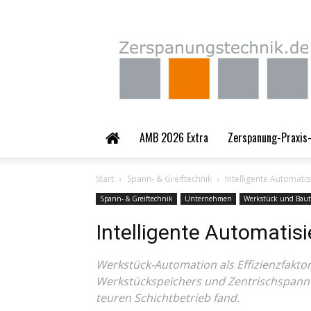
Zerspanungstechnik.
AMB 2026 Extra
Zerspanung-Praxis-
Start
Spann- & Greiftechnik
Intelligente Automatis
Spann- & Greiftechnik
Unternehmen
Werkstück und Baut
Intelligente Automatisi
Werkstück-Automation als Effizienzfaktor 
Werkstückspeichers und Zentrischspanner
teuren Schichtbetrieb fand.