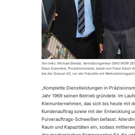
Von links: Michael Bendel, Vertriebsingenieur DMG MORI S
Klaus Krawinkel, Produktionsleiter, beide von Franz Künzli
bei der Gressel AG, vor der Fräszelle mit Werkstückmagazin
„Komplette Dienstleistungen in Präzisionsme
Jahr 1969 seinen Betrieb gründete. Im Laufe
Kleinunternehmen, das sich bis heute mit d
Kundenauftrag sowie mit der Entwicklung u
Pulverauftrags-Schweißen befasst. Allerdi
Raum und Kapazitäten ein, sodass mittlerwe
der mechanischen Komponenten für die unte