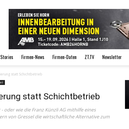
de
Stories
Firmen-News
Firmen-Daten
ZT.TV
Newsletter
ierung statt Schichtbetrieb
eil
erung statt Schichtbetrieb
- oder wie die Franz Künzli AG mithilfe eines
n von Gressel die wirtschaftliche Alternative zum