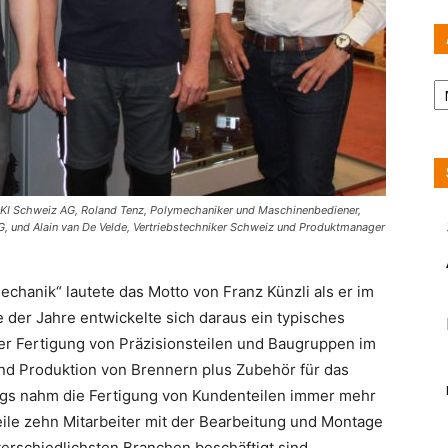
Ar
EIKI Schweiz AG, Roland Tenz, Polymechaniker und Maschinenbediener,
 AG, und Alain van De Velde, Vertriebstechniker Schweiz und Produktmanager
.
chanik“ lautete das Motto von Franz Künzli als er im
 der Jahre entwickelte sich daraus ein typisches
er Fertigung von Präzisionsteilen und Baugruppen im
nd Produktion von Brennern plus Zubehör für das
ngs nahm die Fertigung von Kundenteilen immer mehr
ile zehn Mitarbeiter mit der Bearbeitung und Montage
rschiedlichsten Branchen beschäftigt sind.