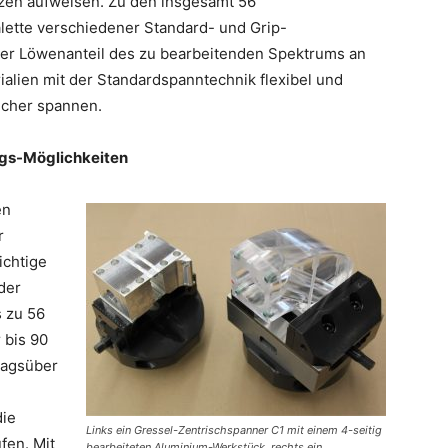
zen aufweisen. Zu den insgesamt 56
lette verschiedener Standard- und Grip-
der Löwenanteil des zu bearbeitenden Spektrums an
alien mit der Standardspanntechnik flexibel und
icher spannen.
gs-Möglichkeiten
en
r
ichtige
der
s zu 56
 bis 90
Tagsüber
die
Links ein Gressel-Zentrischspanner C1 mit einem 4-seitig
fen. Mit
bearbeiteten Aluminium-Werkstück, rechts ein