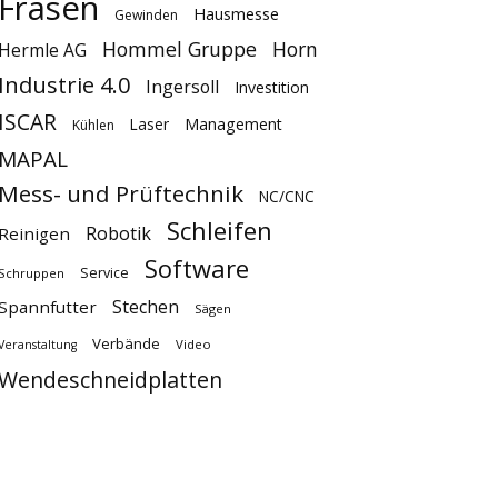
Fräsen
Hausmesse
Gewinden
Hommel Gruppe
Horn
Hermle AG
Industrie 4.0
Ingersoll
Investition
ISCAR
Laser
Management
Kühlen
MAPAL
Mess- und Prüftechnik
NC/CNC
Schleifen
Robotik
Reinigen
Software
Service
Schruppen
Stechen
Spannfutter
Sägen
Verbände
Video
Veranstaltung
Wendeschneidplatten