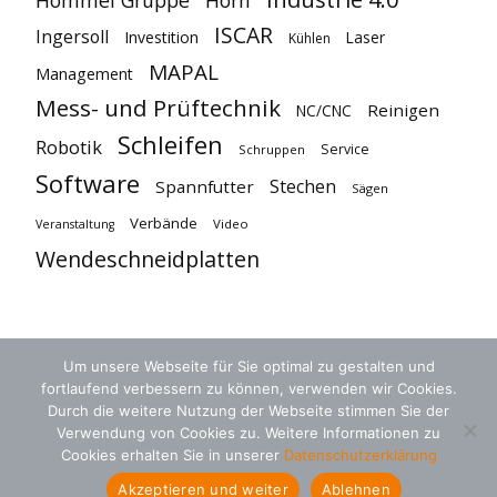
Hommel Gruppe
Horn
ISCAR
Ingersoll
Investition
Laser
Kühlen
MAPAL
Management
Mess- und Prüftechnik
Reinigen
NC/CNC
Schleifen
Robotik
Service
Schruppen
Software
Stechen
Spannfutter
Sägen
Verbände
Video
Veranstaltung
Wendeschneidplatten
Um unsere Webseite für Sie optimal zu gestalten und
fortlaufend verbessern zu können, verwenden wir Cookies.
Durch die weitere Nutzung der Webseite stimmen Sie der
Verwendung von Cookies zu. Weitere Informationen zu
Cookies erhalten Sie in unserer
Datenschutzerklärung
AGB
Datenschutz
Kontakt
Akzeptieren und weiter
Ablehnen
© 2018 zerspanungstechnik.de