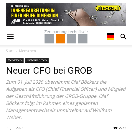
Start
Menschen
Menschen
Unternehmen
Neuer CFO bei GROB
Zum 01. Juli 2026 übernimmt Olaf Böckers die
Aufgaben als CFO (Chief Financial Officer) und Mitglied
der Geschäftsführung der GROB-Gruppe. Olaf
Böckers folgt im Rahmen eines geplanten
Managementwechsels unmittelbar auf Wolfram
Weber.
1. Juli 2026
2235