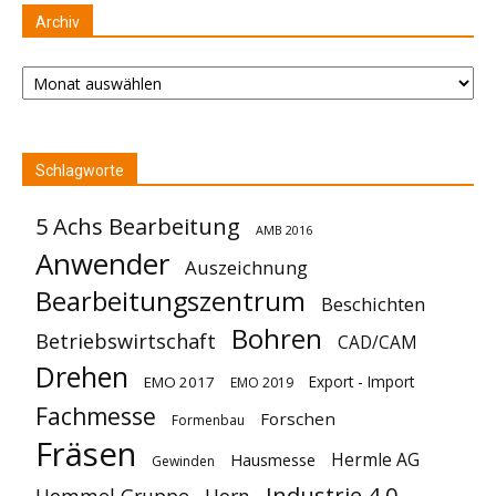
Archiv
Archiv
Schlagworte
5 Achs Bearbeitung
AMB 2016
Anwender
Auszeichnung
Bearbeitungszentrum
Beschichten
Bohren
Betriebswirtschaft
CAD/CAM
Drehen
Export - Import
EMO 2017
EMO 2019
Fachmesse
Forschen
Formenbau
Fräsen
Hermle AG
Hausmesse
Gewinden
Industrie 4.0