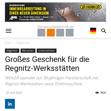
Start
Allgemein
Allgemein
Menschen
Unternehmen
Großes Geschenk für die
Regnitz-Werksstätten
WEILER spendet zur 30-jährigen Partnerschaft mit
Regnitz-Werkstätten neue Drehmaschine
22. Juni 2025
7820