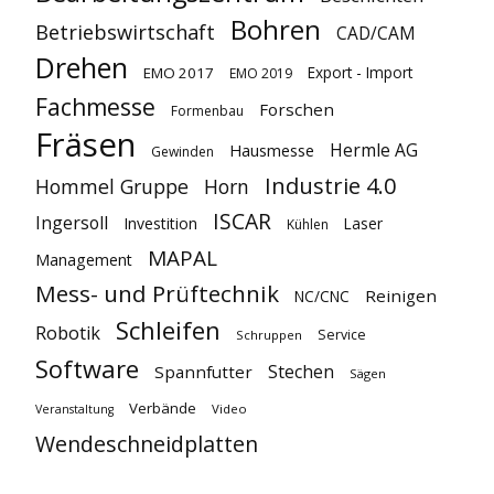
Bohren
Betriebswirtschaft
CAD/CAM
Drehen
Export - Import
EMO 2017
EMO 2019
Fachmesse
Forschen
Formenbau
Fräsen
Hermle AG
Hausmesse
Gewinden
Industrie 4.0
Hommel Gruppe
Horn
ISCAR
Ingersoll
Investition
Laser
Kühlen
MAPAL
Management
Mess- und Prüftechnik
Reinigen
NC/CNC
Schleifen
Robotik
Service
Schruppen
Software
Stechen
Spannfutter
Sägen
Verbände
Video
Veranstaltung
Wendeschneidplatten