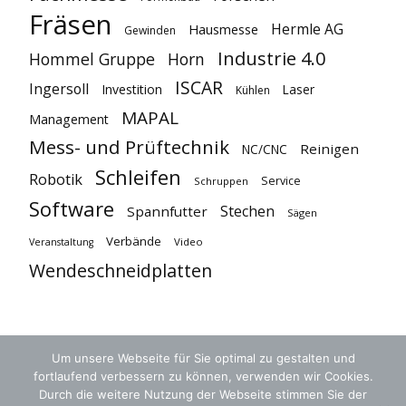
Fräsen
Hermle AG
Hausmesse
Gewinden
Industrie 4.0
Hommel Gruppe
Horn
ISCAR
Ingersoll
Investition
Laser
Kühlen
MAPAL
Management
Mess- und Prüftechnik
Reinigen
NC/CNC
Schleifen
Robotik
Service
Schruppen
Software
Stechen
Spannfutter
Sägen
Verbände
Video
Veranstaltung
Wendeschneidplatten
Um unsere Webseite für Sie optimal zu gestalten und
fortlaufend verbessern zu können, verwenden wir Cookies.
Durch die weitere Nutzung der Webseite stimmen Sie der