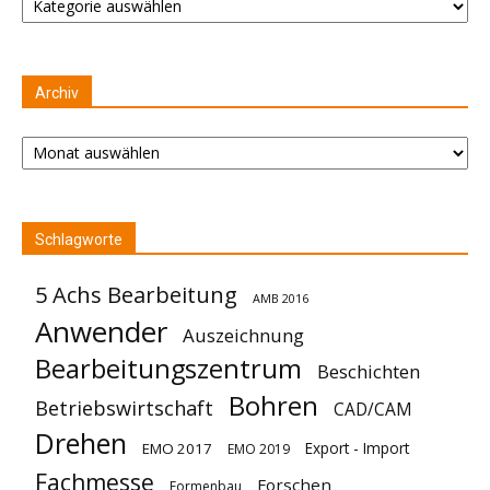
Archiv
Archiv
Schlagworte
5 Achs Bearbeitung
AMB 2016
Anwender
Auszeichnung
Bearbeitungszentrum
Beschichten
Bohren
Betriebswirtschaft
CAD/CAM
Drehen
Export - Import
EMO 2017
EMO 2019
Fachmesse
Forschen
Formenbau