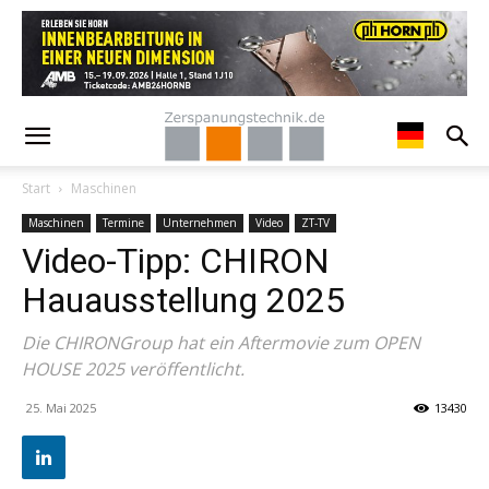
Start
Maschinen
Maschinen
Termine
Unternehmen
Video
ZT-TV
Video-Tipp: CHIRON
Hauausstellung 2025
Die CHIRONGroup hat ein Aftermovie zum OPEN
HOUSE 2025 veröffentlicht.
25. Mai 2025
13430