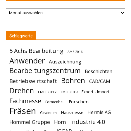
Archiv
Schlagworte
5 Achs Bearbeitung
AMB 2016
Anwender
Auszeichnung
Bearbeitungszentrum
Beschichten
Bohren
Betriebswirtschaft
CAD/CAM
Drehen
Export - Import
EMO 2017
EMO 2019
Fachmesse
Forschen
Formenbau
Fräsen
Hermle AG
Hausmesse
Gewinden
Industrie 4.0
Hommel Gruppe
Horn