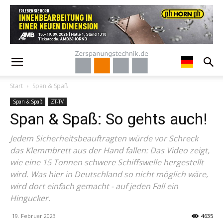
Start
Span & Spaß
Span & Spaß
ZT-TV
Span & Spaß: So gehts auch!
Jedem Sicherheitsbeauftragten würde vor Schreck
das Klemmbrett aus der Hand fallen: Das Video zeigt,
wie eine 15 Tonnen schwere Schiffswelle hergestellt
wird. Was hier in Deutschland so nicht möglich wäre,
wird dort einfach gemacht - auf jeden Fall ein
Hingucker.
19. Februar 2023
4635