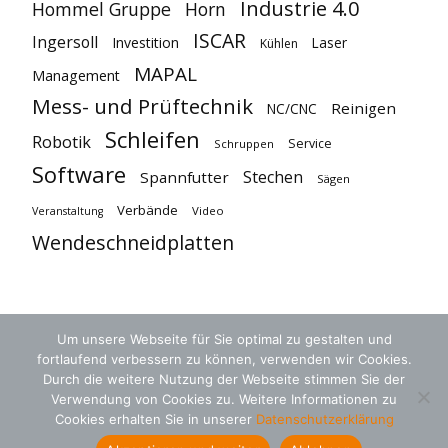
Industrie 4.0
Hommel Gruppe
Horn
ISCAR
Ingersoll
Investition
Laser
Kühlen
MAPAL
Management
Mess- und Prüftechnik
Reinigen
NC/CNC
Schleifen
Robotik
Service
Schruppen
Software
Stechen
Spannfutter
Sägen
Verbände
Video
Veranstaltung
Wendeschneidplatten
Um unsere Webseite für Sie optimal zu gestalten und
fortlaufend verbessern zu können, verwenden wir Cookies.
Durch die weitere Nutzung der Webseite stimmen Sie der
Verwendung von Cookies zu. Weitere Informationen zu
Cookies erhalten Sie in unserer
Datenschutzerklärung
AGB
Datenschutz
Kontakt