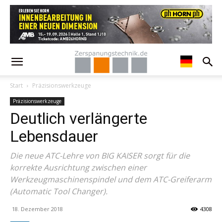
Start
Präzisionswerkzeuge
Präzisionswerkzeuge
Deutlich verlängerte
Lebensdauer
Die neue ATC-Lehre von BIG KAISER sorgt für die
korrekte Ausrichtung zwischen einer
Werkzeugmaschinenspindel und dem ATC-Greiferarm
(Automatic Tool Changer).
18. Dezember 2018
4308