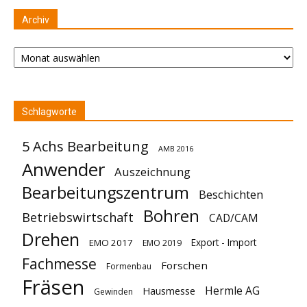
Archiv
Archiv
Schlagworte
5 Achs Bearbeitung
AMB 2016
Anwender
Auszeichnung
Bearbeitungszentrum
Beschichten
Bohren
Betriebswirtschaft
CAD/CAM
Drehen
Export - Import
EMO 2017
EMO 2019
Fachmesse
Forschen
Formenbau
Fräsen
Hermle AG
Hausmesse
Gewinden