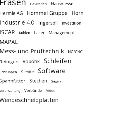
Fräsen
Hausmesse
Gewinden
Hommel Gruppe
Horn
Hermle AG
Industrie 4.0
Ingersoll
Investition
ISCAR
Laser
Management
Kühlen
MAPAL
Mess- und Prüftechnik
NC/CNC
Schleifen
Robotik
Reinigen
Software
Service
Schruppen
Stechen
Spannfutter
Sägen
Verbände
Video
Veranstaltung
Wendeschneidplatten