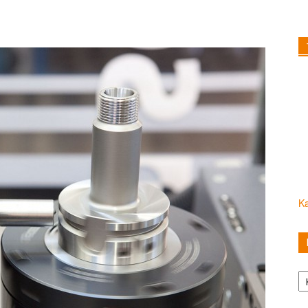
Ka
Ka