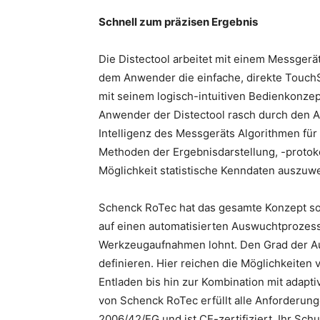
Schnell zum präzisen Ergebnis
Die Distectool arbeitet mit einem Messger
dem Anwender die einfache, direkte Touc
mit seinem logisch-intuitiven Bedienkonzep
Anwender der Distectool rasch durch den A
Intelligenz des Messgeräts Algorithmen f
Methoden der Ergebnisdarstellung, -protok
Möglichkeit statistische Kenndaten auszuw
Schenck RoTec hat das gesamte Konzept so 
auf einen automatisierten Auswuchtprozes
Werkzeugaufnahmen lohnt. Den Grad der Au
definieren. Hier reichen die Möglichkeite
Entladen bis hin zur Kombination mit adapt
von Schenck RoTec erfüllt alle Anforderung
2006/42/EG und ist CE-zertifiziert. Ihr Sc