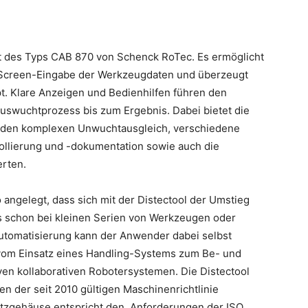
ät des Typs CAB 870 von Schenck RoTec. Es ermöglicht
hScreen-Eingabe der Werkzeugdaten und überzeugt
t. Klare Anzeigen und Bedienhilfen führen den
uswuchtprozess bis zum Ergebnis. Dabei bietet die
ür den komplexen Unwuchtausgleich, verschiedene
ollierung und -dokumentation sowie auch die
erten.
angelegt, dass sich mit der Distectool der Umstieg
s schon bei kleinen Serien von Werkzeugen oder
tomatisierung kann der Anwender dabei selbst
n vom Einsatz eines Handling-Systems zum Be- und
iven kollaborativen Robotersystemen. Die Distectool
en der seit 2010 gültigen Maschinenrichtlinie
hutzgehäuse entspricht den Anforderungen der ISO