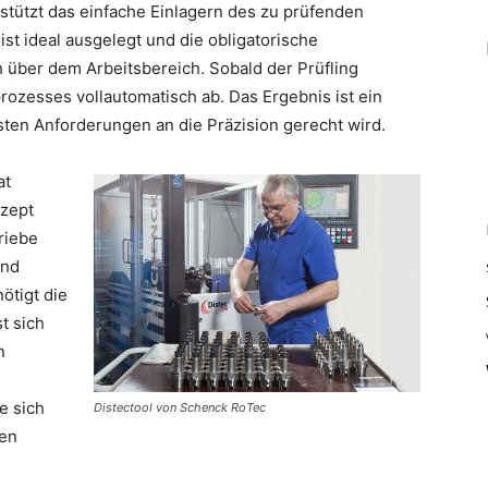
tützt das einfache Einlagern des zu prüfenden
st ideal ausgelegt und die obligatorische
h über dem Arbeitsbereich. Sobald der Prüfling
rozesses vollautomatisch ab. Das Ergebnis ist ein
en Anforderungen an die Präzision gerecht wird.
at
zept
riebe
und
ötigt die
t sich
n
e sich
Distectool von Schenck RoTec
den