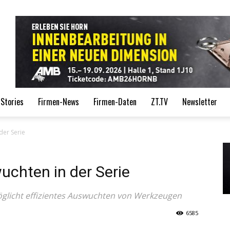
de
Stories
Firmen-News
Firmen-Daten
ZT.TV
Newsletter
der Serie
uchten in der Serie
glicht effizientes Auswuchten von Werkzeugen
6585