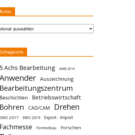
Archiv
chiv
Schlagworte
5 Achs Bearbeitung
AMB 2016
Anwender
Auszeichnung
Bearbeitungszentrum
Betriebswirtschaft
Beschichten
Drehen
Bohren
CAD/CAM
Export - Import
EMO 2017
EMO 2019
Fachmesse
Forschen
Formenbau