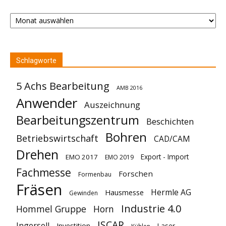
Archiv
Schlagworte
5 Achs Bearbeitung
AMB 2016
Anwender
Auszeichnung
Bearbeitungszentrum
Beschichten
Bohren
Betriebswirtschaft
CAD/CAM
Drehen
Export - Import
EMO 2017
EMO 2019
Fachmesse
Forschen
Formenbau
Fräsen
Hermle AG
Hausmesse
Gewinden
Industrie 4.0
Hommel Gruppe
Horn
ISCAR
Ingersoll
Investition
Laser