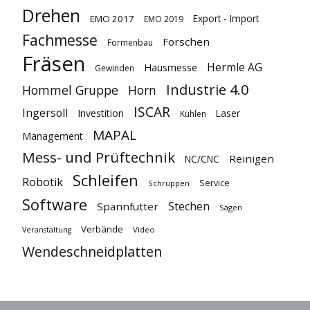
Drehen
Export - Import
EMO 2017
EMO 2019
Fachmesse
Forschen
Formenbau
Fräsen
Hermle AG
Hausmesse
Gewinden
Industrie 4.0
Hommel Gruppe
Horn
ISCAR
Ingersoll
Investition
Laser
Kühlen
MAPAL
Management
Mess- und Prüftechnik
Reinigen
NC/CNC
Schleifen
Robotik
Service
Schruppen
Software
Stechen
Spannfutter
Sägen
Verbände
Video
Veranstaltung
Wendeschneidplatten