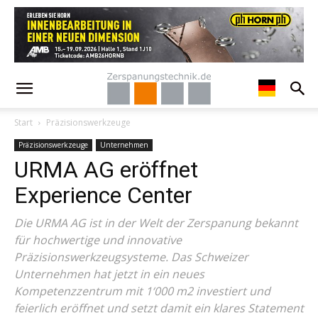
Start
Präzisionswerkzeuge
Präzisionswerkzeuge
Unternehmen
URMA AG eröffnet
Experience Center
Die URMA AG ist in der Welt der Zerspanung bekannt
für hochwertige und innovative
Präzisionswerkzeugsysteme. Das Schweizer
Unternehmen hat jetzt in ein neues
Kompetenzzentrum mit 1‘000 m2 investiert und
feierlich eröffnet und setzt damit ein klares Statement