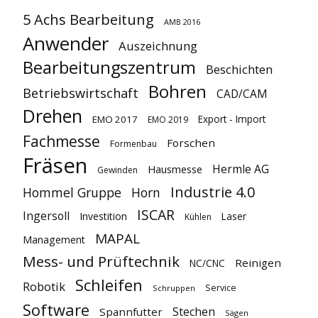
5 Achs Bearbeitung
AMB 2016
Anwender
Auszeichnung
Bearbeitungszentrum
Beschichten
Bohren
Betriebswirtschaft
CAD/CAM
Drehen
Export - Import
EMO 2017
EMO 2019
Fachmesse
Forschen
Formenbau
Fräsen
Hermle AG
Hausmesse
Gewinden
Industrie 4.0
Hommel Gruppe
Horn
ISCAR
Ingersoll
Investition
Laser
Kühlen
MAPAL
Management
Mess- und Prüftechnik
Reinigen
NC/CNC
Schleifen
Robotik
Service
Schruppen
Software
Stechen
Spannfutter
Sägen