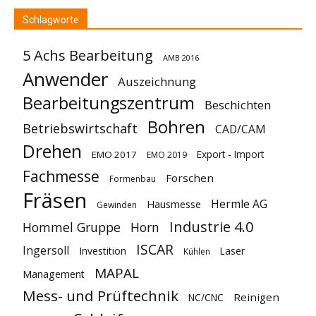
Schlagworte
5 Achs Bearbeitung
AMB 2016
Anwender
Auszeichnung
Bearbeitungszentrum
Beschichten
Bohren
Betriebswirtschaft
CAD/CAM
Drehen
Export - Import
EMO 2017
EMO 2019
Fachmesse
Forschen
Formenbau
Fräsen
Hermle AG
Hausmesse
Gewinden
Industrie 4.0
Hommel Gruppe
Horn
ISCAR
Ingersoll
Investition
Laser
Kühlen
MAPAL
Management
Mess- und Prüftechnik
Reinigen
NC/CNC