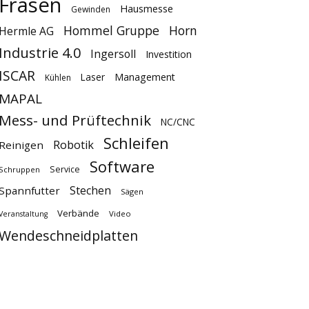
Fräsen
Hausmesse
Gewinden
Hommel Gruppe
Horn
Hermle AG
Industrie 4.0
Ingersoll
Investition
ISCAR
Laser
Management
Kühlen
MAPAL
Mess- und Prüftechnik
NC/CNC
Schleifen
Robotik
Reinigen
Software
Service
Schruppen
Stechen
Spannfutter
Sägen
Verbände
Video
Veranstaltung
Wendeschneidplatten