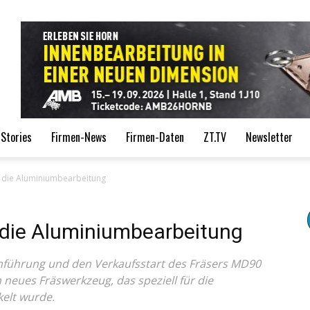
de
Stories
Firmen-News
Firmen-Daten
ZT.TV
Newsletter
ür die Aluminiumbearbeitung
r die Aluminiumbearbeitung
inführung und den Verkaufsstart des Fräsers MD90
 neues Fräswerkzeug, das speziell für die
elt wurde.