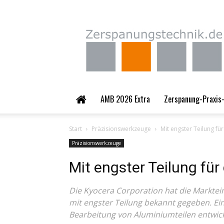
Zerspanungstechnik.
AMB 2026 Extra
Zerspanung-Praxis-
Start
Präzisionswerkzeuge
Mit engster Teilung f
Präzisionswerkzeuge
Mit engster Teilung fü
Die Kyocera Corporation hat die Markte
mit engster Teilung bekannt gegeben. Ein
Bearbeitung von Aluminiumteilen entwick