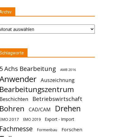
Archiv
chiv
Schlagworte
5 Achs Bearbeitung
AMB 2016
Anwender
Auszeichnung
Bearbeitungszentrum
Betriebswirtschaft
Beschichten
Drehen
Bohren
CAD/CAM
Export - Import
EMO 2017
EMO 2019
Fachmesse
Forschen
Formenbau