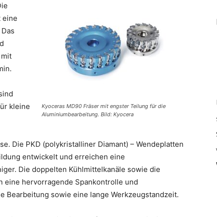
ie
t
eine
. Das
d
 mit
in.
sind
für kleine
Kyoceras MD90 Fräser mit engster Teilung für die
Aluminiumbearbeitung. Bild: Kyocera
sse.
Die PKD (polykristalliner Diamant) –
Wendeplatten
ildung entwickelt und erreichen
eine
iger. Die doppelten Kühlmittelkanäle sowie
die
n eine hervorragende Spankontrolle und
se Bearbeitung sowie eine lange
Werkzeugstandzeit.