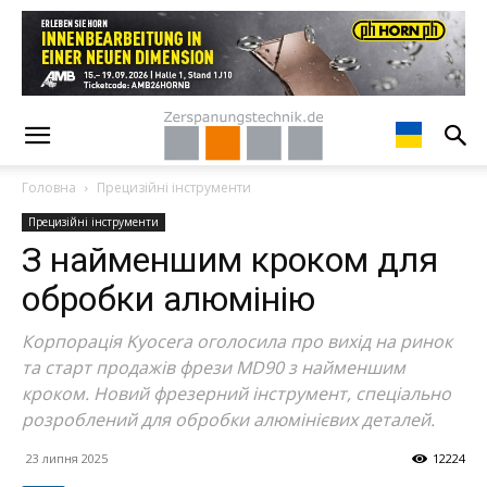
Головна
Прецизійні інструменти
Прецизійні інструменти
З найменшим кроком для
обробки алюмінію
Корпорація Kyocera оголосила про вихід на ринок
та старт продажів фрези MD90 з найменшим
кроком. Новий фрезерний інструмент, спеціально
розроблений для обробки алюмінієвих деталей.
23 липня 2025
12224