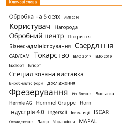
Ключові слова
Обробка на 5 осях
AMB 2016
Користувач
Нагорода
Обробний центр
Покриття
Свердління
Бізнес-адміністрування
Токарство
CAD/CAM
EMO 2017
EMO 2019
Експорт - Імпорт
Спеціалізована виставка
Дослідження
Виробництво форм
Фрезерування
Виставка
Різьблення
Hommel Gruppe
Horn
Hermle AG
Індустрія 4.0
ISCAR
Ingersoll
Інвестиції
MAPAL
Лазер
Управління
Охолодження