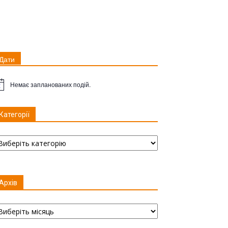
Дати
Немає запланованих подій.
имітка
Категорії
тегорії
Архів
хів