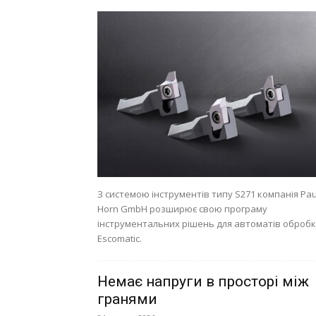
З системою інструментів типу S271 компанія Pau
Horn GmbH розширює свою програму
інструментальних рішень для автоматів оброб
Escomatic.
Немає напруги в просторі між
гранями