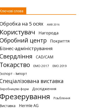
Ключові слова
Обробка на 5 осях
AMB 2016
Користувач
Нагорода
Обробний центр
Покриття
Бізнес-адміністрування
Свердління
CAD/CAM
Токарство
EMO 2017
EMO 2019
Експорт - Імпорт
Спеціалізована виставка
Дослідження
Виробництво форм
Фрезерування
Різьблення
Hermle AG
Виставка