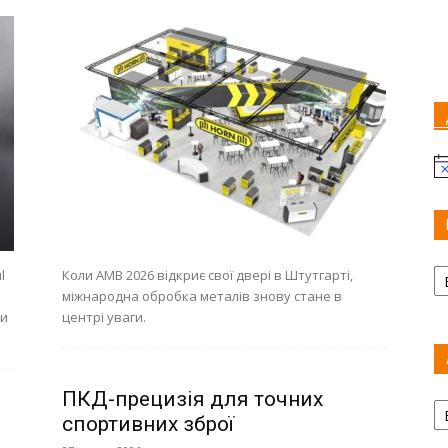
Пр
Ка
l
Коли AMB 2026 відкриє свої двері в Штутгарті,
міжнародна обробка металів знову стане в
ки
центрі уваги.
ПКД-прецизія для точних
Ар
спортивних зброї