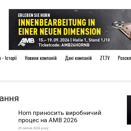
de
- Історії
Новини компаній
Дані компаній
ZT.TV
Розсил
зання
Horn приносить виробничий
процес на AMB 2026
29 липня 2026 року