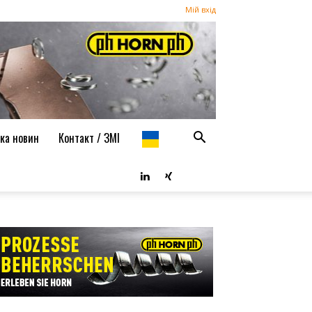
Мій вхід
ка новин
Контакт / ЗМІ