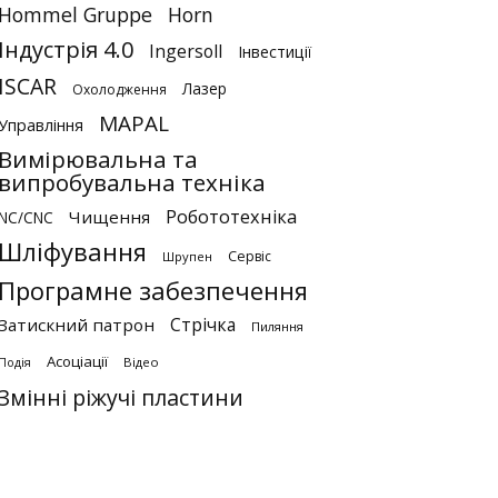
Hommel Gruppe
Horn
Індустрія 4.0
Ingersoll
Інвестиції
ISCAR
Лазер
Охолодження
MAPAL
Управління
Вимірювальна та
випробувальна техніка
Робототехніка
Чищення
NC/CNC
Шліфування
Сервіс
Шрупен
Програмне забезпечення
Стрічка
Затискний патрон
Пиляння
Асоціації
Відео
Подія
Змінні ріжучі пластини