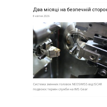
Два місяці на безпечній сторо
8 квітня 2026
Система змінних головок NEOSWISS від ISCAR
подвоює термін служби на IMS Gear