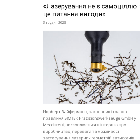
«Лазерування не є самоціллю 
це питання вигоди»
3 грудня 2025
Норберт Зайферманн, засновник і голова
правління SIMTEK Präzisionswerkzeuge GmbH у
Мессінгені, висловлюється в інтерв'ю про
виробництво, переваги та можливості
застосування лазерних геометрій затискачів.