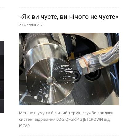
«Як ви чуєте, ви нічого не чуєте»
29 жовтня 2025
Менше шуму та більший термін служби завдяки
системі відрізання LOGIQFGRIP з JETCROWN від
ISCAR