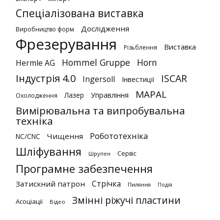
Спеціалізована виставка
Дослідження
Виробництво форм
Фрезерування
Виставка
Різьблення
Hommel Gruppe
Horn
Hermle AG
Індустрія 4.0
ISCAR
Ingersoll
Інвестиції
MAPAL
Лазер
Управління
Охолодження
Вимірювальна та випробувальна
техніка
Робототехніка
Чищення
NC/CNC
Шліфування
Сервіс
Шрупен
Програмне забезпечення
Стрічка
Затискний патрон
Пиляння
Подія
Змінні ріжучі пластини
Асоціації
Відео