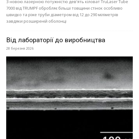
З новою лазерною потужністю дев'ять кіловат TruLaser Tube
7000 від TRUMPF обробляє більші товщини стінок особливо
швидко та ріже труби діаметром від 12 до 290 міліметрів
завдяки розширеній оболонці
Від лабораторії до виробництва
28 березня 2026