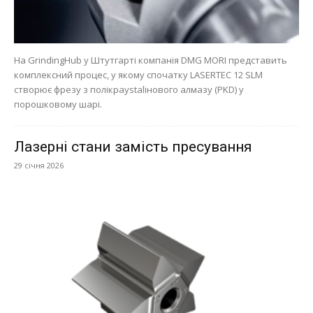
На GrindingHub у Штутгарті компанія DMG MORI представить
комплексний процес, у якому спочатку LASERTEC 12 SLM
створює фрезу з полікраystalінового алмазу (PKD) у
порошковому шарі.
Лазерні стани замість пресування
29 січня 2026