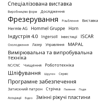
Спеціалізована виставка
Дослідження
Виробництво форм
Фрезерування
Виставка
Різьблення
Hommel Gruppe
Horn
Hermle AG
Індустрія 4.0
ISCAR
Ingersoll
Інвестиції
MAPAL
Лазер
Управління
Охолодження
Вимірювальна та випробувальна
техніка
Робототехніка
Чищення
NC/CNC
Шліфування
Сервіс
Шрупен
Програмне забезпечення
Стрічка
Затискний патрон
Пиляння
Подія
Змінні ріжучі пластини
Асоціації
Відео