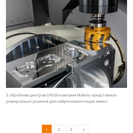
З обробним центром DA500 компанія Makino представила
універсальне рішення для найрізноманітніших вимог.
1
2
3