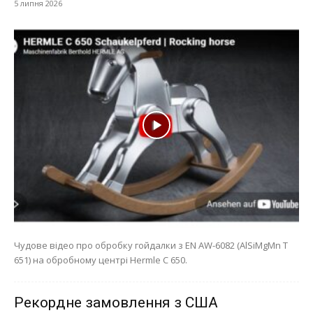
5 липня 2026
Чудове відео про обробку гойдалки з EN AW-6082 (AlSiMgMn T
651) на обробному центрі Hermle C 650.
Рекордне замовлення з США