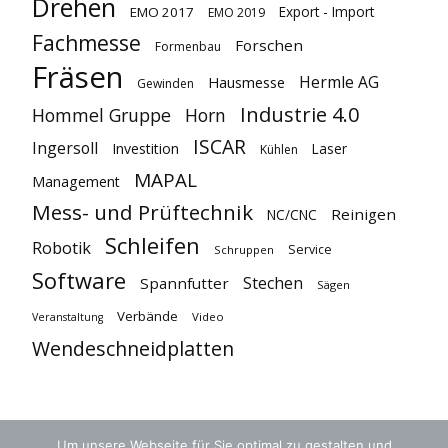
Drehen
Export - Import
EMO 2017
EMO 2019
Fachmesse
Forschen
Formenbau
Fräsen
Hermle AG
Hausmesse
Gewinden
Industrie 4.0
Hommel Gruppe
Horn
ISCAR
Ingersoll
Investition
Laser
Kühlen
MAPAL
Management
Mess- und Prüftechnik
Reinigen
NC/CNC
Schleifen
Robotik
Service
Schruppen
Software
Stechen
Spannfutter
Sägen
Verbände
Video
Veranstaltung
Wendeschneidplatten
Um unsere Webseite für Sie optimal zu gestalten und