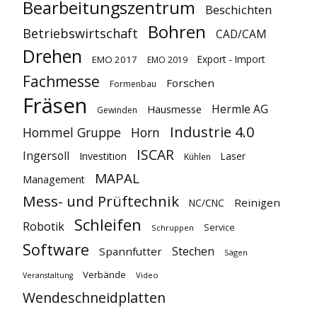
Bearbeitungszentrum
Beschichten
Bohren
Betriebswirtschaft
CAD/CAM
Drehen
Export - Import
EMO 2017
EMO 2019
Fachmesse
Forschen
Formenbau
Fräsen
Hermle AG
Hausmesse
Gewinden
Industrie 4.0
Hommel Gruppe
Horn
ISCAR
Ingersoll
Investition
Laser
Kühlen
MAPAL
Management
Mess- und Prüftechnik
Reinigen
NC/CNC
Schleifen
Robotik
Service
Schruppen
Software
Stechen
Spannfutter
Sägen
Verbände
Video
Veranstaltung
Wendeschneidplatten