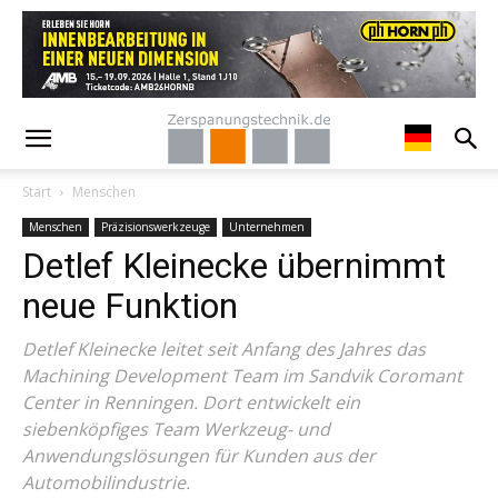
Start
Menschen
Menschen
Präzisionswerkzeuge
Unternehmen
Detlef Kleinecke übernimmt
neue Funktion
Detlef Kleinecke leitet seit Anfang des Jahres das
Machining Development Team im Sandvik Coromant
Center in Renningen. Dort entwickelt ein
siebenköpfiges Team Werkzeug- und
Anwendungslösungen für Kunden aus der
Automobilindustrie.