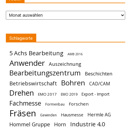
Archiv
Schlagworte
5 Achs Bearbeitung
AMB 2016
Anwender
Auszeichnung
Bearbeitungszentrum
Beschichten
Bohren
Betriebswirtschaft
CAD/CAM
Drehen
Export - Import
EMO 2017
EMO 2019
Fachmesse
Forschen
Formenbau
Fräsen
Hermle AG
Hausmesse
Gewinden
Industrie 4.0
Hommel Gruppe
Horn