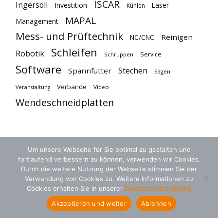
ISCAR
Ingersoll
Investition
Laser
Kühlen
MAPAL
Management
Mess- und Prüftechnik
Reinigen
NC/CNC
Schleifen
Robotik
Service
Schruppen
Software
Stechen
Spannfutter
Sägen
Verbände
Video
Veranstaltung
Wendeschneidplatten
Um unsere Webseite für Sie optimal zu gestalten und
fortlaufend verbessern zu können, verwenden wir Cookies.
Durch die weitere Nutzung der Webseite stimmen Sie der
Verwendung von Cookies zu. Weitere Informationen zu
Cookies erhalten Sie in unserer
Datenschutzerklärung
AGB
Datenschutz
Kontakt
Akzeptieren und weiter
Ablehnen
© 2018 zerspanungstechnik.de