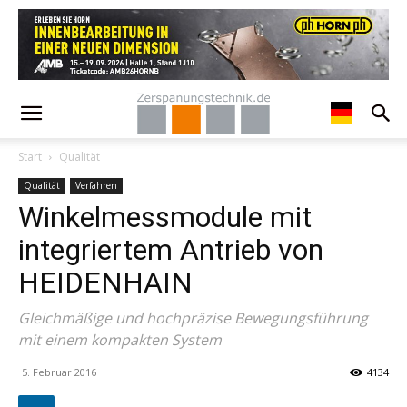
Start
Qualität
Qualität
Verfahren
Winkelmessmodule mit
integriertem Antrieb von
HEIDENHAIN
Gleichmäßige und hochpräzise Bewegungsführung
mit einem kompakten System
5. Februar 2016
4134