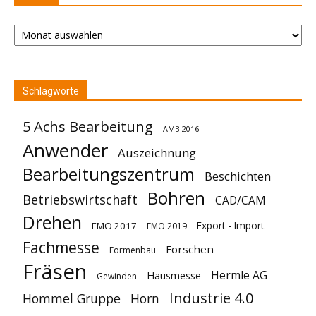
Archiv
Schlagworte
5 Achs Bearbeitung
AMB 2016
Anwender
Auszeichnung
Bearbeitungszentrum
Beschichten
Bohren
Betriebswirtschaft
CAD/CAM
Drehen
Export - Import
EMO 2017
EMO 2019
Fachmesse
Forschen
Formenbau
Fräsen
Hermle AG
Hausmesse
Gewinden
Industrie 4.0
Hommel Gruppe
Horn