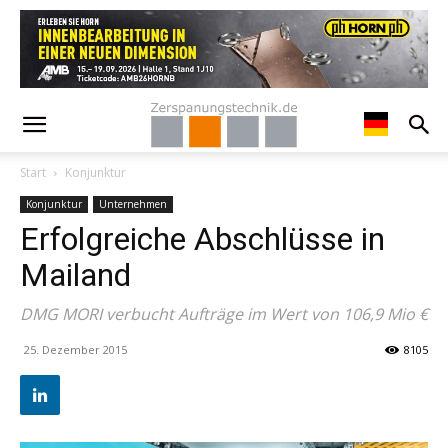
Start
Konjunktur
Konjunktur
Unternehmen
Erfolgreiche Abschlüsse in
Mailand
DMG MORI verbucht Aufträge im Wert von 106,9 Mio €
25. Dezember 2015
8105