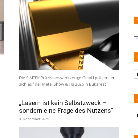
Hi
K
Die SIMTEK Präzisionswerkzeuge GmbH präsentiert
sich auf der Metal Show & TIB 2026 in Bukarest
„Lasern ist kein Selbstzweck –
sondern eine Frage des Nutzens“
Ar
3. Dezember 2025