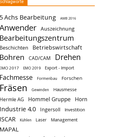
Schlagworte
5 Achs Bearbeitung
AMB 2016
Anwender
Auszeichnung
Bearbeitungszentrum
Betriebswirtschaft
Beschichten
Drehen
Bohren
CAD/CAM
Export - Import
EMO 2017
EMO 2019
Fachmesse
Forschen
Formenbau
Fräsen
Hausmesse
Gewinden
Hommel Gruppe
Horn
Hermle AG
Industrie 4.0
Ingersoll
Investition
ISCAR
Laser
Management
Kühlen
MAPAL