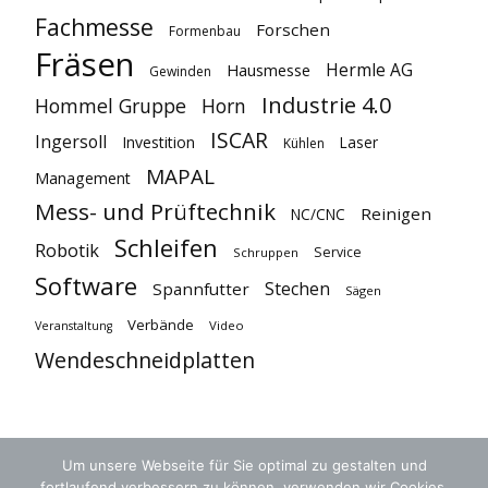
Fachmesse
Forschen
Formenbau
Fräsen
Hermle AG
Hausmesse
Gewinden
Industrie 4.0
Hommel Gruppe
Horn
ISCAR
Ingersoll
Investition
Laser
Kühlen
MAPAL
Management
Mess- und Prüftechnik
Reinigen
NC/CNC
Schleifen
Robotik
Service
Schruppen
Software
Stechen
Spannfutter
Sägen
Verbände
Video
Veranstaltung
Wendeschneidplatten
Um unsere Webseite für Sie optimal zu gestalten und
fortlaufend verbessern zu können, verwenden wir Cookies.