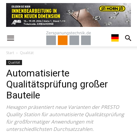
Start
Qualität
Qualität
Automatisierte
Qualitätsprüfung großer
Bauteile
Hexagon präsentiert neue Varianten der PRESTO
Quality Station für automatisierte Qualitätsprüfung
für großformatiger Anwendungen mit
unterschiedlichsten Durchsatzzahlen.