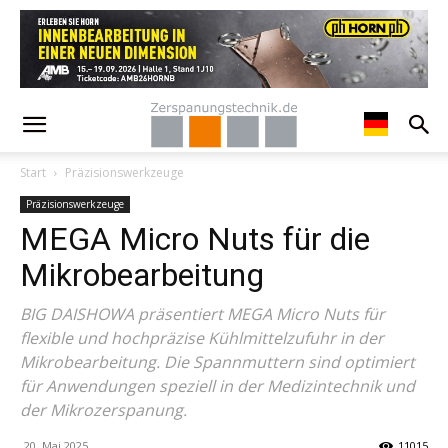
Start
Präzisionswerkzeuge
Präzisionswerkzeuge
MEGA Micro Nuts für die
Mikrobearbeitung
BIG DAISHOWA präsentiert MEGA Micro Nuts für
flexible und hochpräzise Kühlmittelzufuhr in der
Mikrobearbeitung. Die Spannmuttern sind optimiert
für Anwendungen speziell in der Medizintechnik und
der Mikrozerspanung.
20. Mai 2025
11015