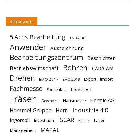
Schlagworte
5 Achs Bearbeitung
AMB 2016
Anwender
Auszeichnung
Bearbeitungszentrum
Beschichten
Bohren
Betriebswirtschaft
CAD/CAM
Drehen
Export - Import
EMO 2017
EMO 2019
Fachmesse
Forschen
Formenbau
Fräsen
Hermle AG
Hausmesse
Gewinden
Industrie 4.0
Hommel Gruppe
Horn
ISCAR
Ingersoll
Investition
Laser
Kühlen
MAPAL
Management