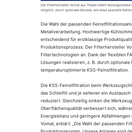
Der Filterhersteller Vomat aus Treuen liefert leistungsstark
möglich, durch optionale Module, wie etwa spezielle Kühlko
Die Wahl der passenden Feinstfiltrationsanla
Metallverarbeitung. Hochwertige Kühlschmier
entscheidend für erstklassige Produktqualit
Produktionsprozess. Der Filterhersteller V
Filtertechnologien an. Dank der flexiblen 
Lösungen realisieren, z. B. durch optionale
temperaturoptimierte KSS-Feinstfiltration.
Die KSS-Feinstfiltration beim Werkzeugschl
das Schleiföl und je seltener ein Austausc
reduziert. Gleichzeitig sinken die Werkzeu
Oberflächenqualität verbessert sich, währ
Energiebilanz und geringere Abfallmengen g
Vomat, erklärt: „Die Wahl der passenden Filt
Produktionskosten. Unsere Anlagen sind des