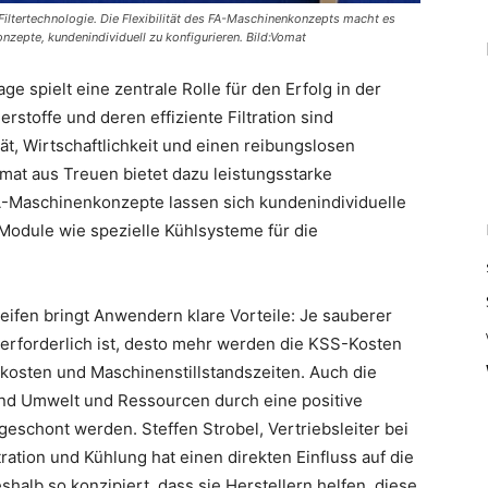
e Filtertechnologie. Die Flexibilität des FA-Maschinenkonzepts macht es
nzepte, kundenindividuell zu konfigurieren. Bild:Vomat
ge spielt eine zentrale Rolle für den Erfolg in der
stoffe und deren effiziente Filtration sind
ät, Wirtschaftlichkeit und einen reibungslosen
omat aus Treuen bietet dazu leistungsstarke
FA-Maschinenkonzepte lassen sich kundenindividuelle
 Module wie spezielle Kühlsysteme für die
eifen bringt Anwendern klare Vorteile: Je sauberer
h erforderlich ist, desto mehr werden die KSS-Kosten
gkosten und Maschinenstillstandszeiten. Auch die
end Umwelt und Ressourcen durch eine positive
eschont werden. Steffen Strobel, Vertriebsleiter bei
ration und Kühlung hat einen direkten Einfluss auf die
halb so konzipiert, dass sie Herstellern helfen, diese