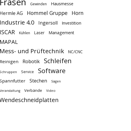
Fräsen
Hausmesse
Gewinden
Hommel Gruppe
Horn
Hermle AG
Industrie 4.0
Ingersoll
Investition
ISCAR
Laser
Management
Kühlen
MAPAL
Mess- und Prüftechnik
NC/CNC
Schleifen
Robotik
Reinigen
Software
Service
Schruppen
Stechen
Spannfutter
Sägen
Verbände
Video
Veranstaltung
Wendeschneidplatten