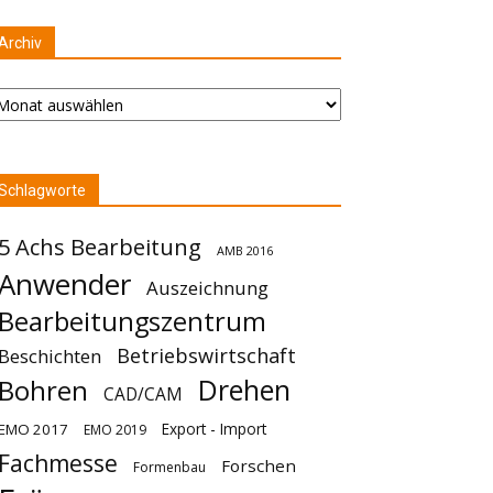
Archiv
chiv
Schlagworte
5 Achs Bearbeitung
AMB 2016
Anwender
Auszeichnung
Bearbeitungszentrum
Betriebswirtschaft
Beschichten
Drehen
Bohren
CAD/CAM
Export - Import
EMO 2017
EMO 2019
Fachmesse
Forschen
Formenbau