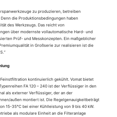
erspanwerkzeuge zu produzieren, betreiben
. Denn die Produktionsbedingungen haben
lität des Werkzeugs. Das reicht von
ungen über modernste vollautomatische Hard- und
isierten Prüf- und Messkonzepten. Ein maßgeblicher
emiumqualität in Großserie zur realisieren ist die
S.“
hlung
instfiltration kontinuierlich gekühlt. Vomat bietet
Typenreihen FA 120 – 240 ist der Verflüssiger in den
al als externer Verflüssiger, der an der
nen/außen montiert ist. Die Regelgenauigkeitbeträgt
n 15-35°C bei einer Kühlleistung von 9 bis 40 kW.
triebe als modulare Einheit an die Filteranlage