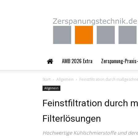
Zerspanungstechnik.
AMB 2026 Extra
Zerspanung-Praxis-
Start
Allgemein
Feinstfiltration durch maßgeschne
Allgemein
Feinstfiltration durch
Filterlösungen
Hochwertige Kühlschmierstoffe und deren 