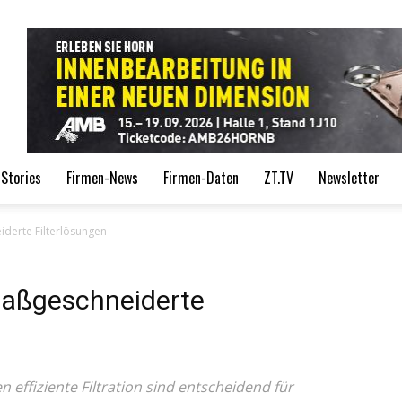
de
Stories
Firmen-News
Firmen-Daten
ZT.TV
Newsletter
iderte Filterlösungen
 maßgeschneiderte
effiziente Filtration sind entscheidend für