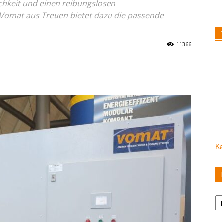
ichkeit und einen reibungslosen
r Vomat aus Treuen bietet dazu die passende
11366
Ka
Ka