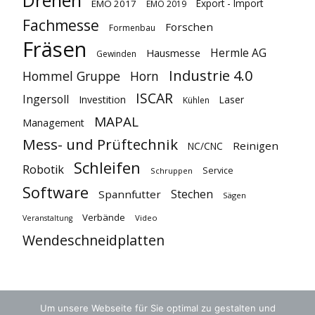
Export - Import
EMO 2017
EMO 2019
Fachmesse
Forschen
Formenbau
Fräsen
Hermle AG
Hausmesse
Gewinden
Industrie 4.0
Hommel Gruppe
Horn
ISCAR
Ingersoll
Investition
Laser
Kühlen
MAPAL
Management
Mess- und Prüftechnik
Reinigen
NC/CNC
Schleifen
Robotik
Service
Schruppen
Software
Stechen
Spannfutter
Sägen
Verbände
Video
Veranstaltung
Wendeschneidplatten
Um unsere Webseite für Sie optimal zu gestalten und