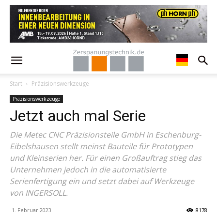
Start
Präzisionswerkzeuge
Präzisionswerkzeuge
Jetzt auch mal Serie
Die Metec CNC Präzisionsteile GmbH in Eschenburg-
Eibelshausen stellt meinst Bauteile für Prototypen
und Kleinserien her. Für einen Großauftrag stieg das
Unternehmen jedoch in die automatisierte
Serienfertigung ein und setzt dabei auf Werkzeuge
von INGERSOLL.
1. Februar 2023
8178