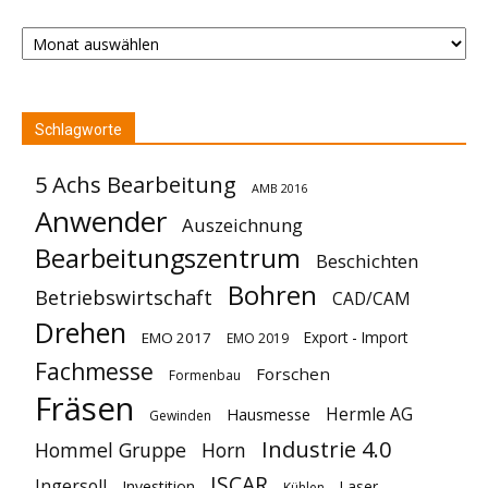
Archiv
Schlagworte
5 Achs Bearbeitung
AMB 2016
Anwender
Auszeichnung
Bearbeitungszentrum
Beschichten
Bohren
Betriebswirtschaft
CAD/CAM
Drehen
Export - Import
EMO 2017
EMO 2019
Fachmesse
Forschen
Formenbau
Fräsen
Hermle AG
Hausmesse
Gewinden
Industrie 4.0
Hommel Gruppe
Horn
ISCAR
Ingersoll
Investition
Laser
Kühlen