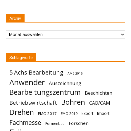
Archiv
Archiv
Schlagworte
5 Achs Bearbeitung
AMB 2016
Anwender
Auszeichnung
Bearbeitungszentrum
Beschichten
Bohren
Betriebswirtschaft
CAD/CAM
Drehen
Export - Import
EMO 2017
EMO 2019
Fachmesse
Forschen
Formenbau