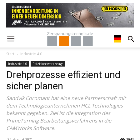
Start
Industrie 4.0
Industrie 4.0
Präzisionswerkzeuge
Drehprozesse effizient und
sicher planen
Sandvik Coromant hat eine neue Partnerschaft mit
dem Technologieunternehmen HCL Technologies
bekannt gegeben. Ziel ist die Integration des
PrimeTurning Bearbeitungsverfahrens in die
CAMWorks Software.
26. August 2021
3943