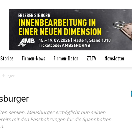
de
Stories
Firmen-News
Firmen-Daten
ZT.TV
Newsletter
eusburger
sburger
ten senken. Meusburger ermöglicht nun seinen
ereits mit den Passbohrungen für die Spannbolzen
n.