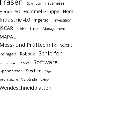
Fräsen
Hausmesse
Gewinden
Hommel Gruppe
Horn
Hermle AG
Industrie 4.0
Ingersoll
Investition
ISCAR
Laser
Management
Kühlen
MAPAL
Mess- und Prüftechnik
NC/CNC
Schleifen
Robotik
Reinigen
Software
Service
Schruppen
Stechen
Spannfutter
Sägen
Verbände
Video
Veranstaltung
Wendeschneidplatten