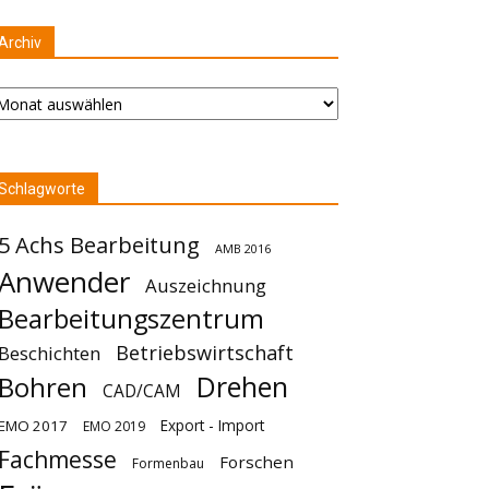
Archiv
chiv
Schlagworte
5 Achs Bearbeitung
AMB 2016
Anwender
Auszeichnung
Bearbeitungszentrum
Betriebswirtschaft
Beschichten
Drehen
Bohren
CAD/CAM
Export - Import
EMO 2017
EMO 2019
Fachmesse
Forschen
Formenbau