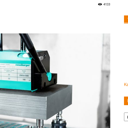
4133
Ka
Ka