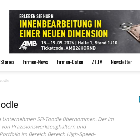
de
Stories
Firmen-News
Firmen-Daten
ZT.TV
Newsletter
oodle
odle
he Unternehmen SFI-Toodle übernommen. Der im
r von Präzisionswerkzeughaltern und
ortfolio im Bereich Bereich High-Speed-