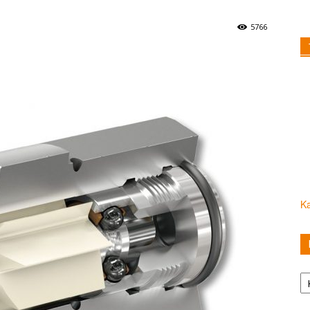
5766
Ka
Ka