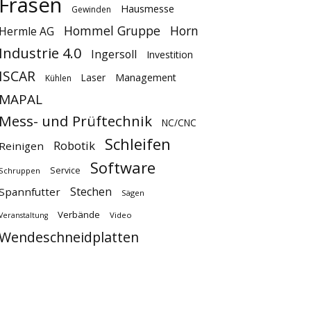
Fräsen
Hausmesse
Gewinden
Hommel Gruppe
Horn
Hermle AG
Industrie 4.0
Ingersoll
Investition
ISCAR
Laser
Management
Kühlen
MAPAL
Mess- und Prüftechnik
NC/CNC
Schleifen
Robotik
Reinigen
Software
Service
Schruppen
Stechen
Spannfutter
Sägen
Verbände
Video
Veranstaltung
Wendeschneidplatten