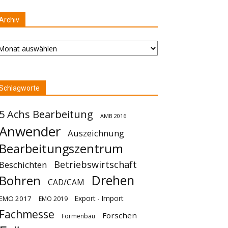
Archiv
chiv
Schlagworte
5 Achs Bearbeitung
AMB 2016
Anwender
Auszeichnung
Bearbeitungszentrum
Betriebswirtschaft
Beschichten
Drehen
Bohren
CAD/CAM
Export - Import
EMO 2017
EMO 2019
Fachmesse
Forschen
Formenbau