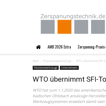
Zerspanungstechnik.
AMB 2026 Extra
Zerspanung-Praxis-
Start
Präzisionswerkzeuge
WTO übernimmt SFI-T
Präzisionswerkzeuge
Unternehmen
WTO übernimmt SFI-To
WTO hat zum 1.1.2020 das amerikanisc
badischen Ohlsbach ansässige Herstelle
Werkzeugsystemen erweitert damit sein P