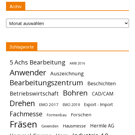
Archiv
Archiv
Schlagworte
5 Achs Bearbeitung
AMB 2016
Anwender
Auszeichnung
Bearbeitungszentrum
Beschichten
Bohren
Betriebswirtschaft
CAD/CAM
Drehen
Export - Import
EMO 2017
EMO 2019
Fachmesse
Forschen
Formenbau
Fräsen
Hermle AG
Hausmesse
Gewinden