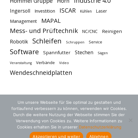
Industrie 4.0
Hommel Gruppe
Horn
ISCAR
Ingersoll
Investition
Laser
Kühlen
MAPAL
Management
Mess- und Prüftechnik
Reinigen
NC/CNC
Schleifen
Robotik
Service
Schruppen
Software
Stechen
Spannfutter
Sägen
Verbände
Video
Veranstaltung
Wendeschneidplatten
Um unsere Webseite für Sie optimal zu gestalten und
fortlaufend verbessern zu können, verwenden wir Cookies.
Durch die weitere Nutzung der Webseite stimmen Sie der
Verwendung von Cookies zu. Weitere Informationen zu
Cookies erhalten Sie in unserer
Datenschutzerklärung
AGB
Datenschutz
Kontakt
Akzeptieren und weiter
Ablehnen