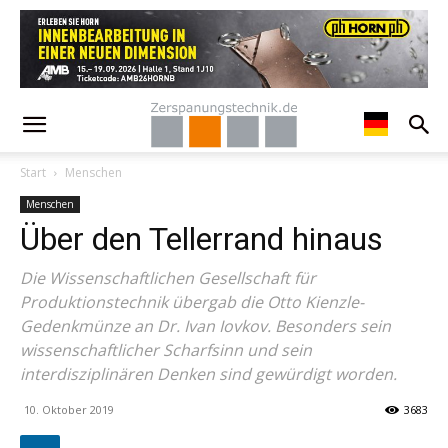
Start
Menschen
Menschen
Über den Tellerrand hinaus
Die Wissenschaftlichen Gesellschaft für
Produktionstechnik übergab die Otto Kienzle-
Gedenkmünze an Dr. Ivan Iovkov. Besonders sein
wissenschaftlicher Scharfsinn und sein
interdisziplinären Denken sind gewürdigt worden.
10. Oktober 2019
3683