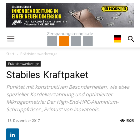
Start
Präzisionswerkzeuge
Präzisionswerkzeuge
Stabiles Kraftpaket
Punktet mit konstruktiven Besonderheiten, wie etwa
spezieller Kordelverzahnung und optimierter
Mikrogeometrie: Der High-End-HPC-Aluminium-
Schruppfräser „Primus“ von Inovatools.
15. Dezember 2017
5025