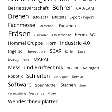
Bohren
Betriebswirtschaft
CAD/CAM
Drehen
Export - Import
EMO 2017
EMO 2019
Fachmesse
Forschen
Formenbau
Fräsen
Hermle AG
Hausmesse
Gewinden
Industrie 4.0
Hommel Gruppe
Horn
ISCAR
Ingersoll
Investition
Laser
Kühlen
MAPAL
Management
Mess- und Prüftechnik
Reinigen
NC/CNC
Schleifen
Robotik
Service
Schruppen
Software
Stechen
Spannfutter
Sägen
Verbände
Video
Veranstaltung
Wendeschneidplatten