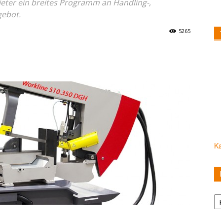
eter ein breites Programm an Handling-,
gebot.
5265
Ka
Ka