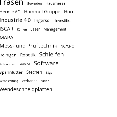
Fräsen
Hausmesse
Gewinden
Hommel Gruppe
Horn
Hermle AG
Industrie 4.0
Ingersoll
Investition
ISCAR
Laser
Management
Kühlen
MAPAL
Mess- und Prüftechnik
NC/CNC
Schleifen
Robotik
Reinigen
Software
Service
Schruppen
Stechen
Spannfutter
Sägen
Verbände
Video
Veranstaltung
Wendeschneidplatten