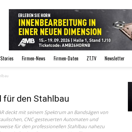
de
Stories
Firmen-News
Firmen-Daten
ZT.TV
Newsletter
ahlbau
l für den Stahlbau
R deckt mit seinem Spektrum an Bandsägen von
draulischen, CNC-gesteuerten Automaten und
eise für den professionellen Stahlbau nahezu