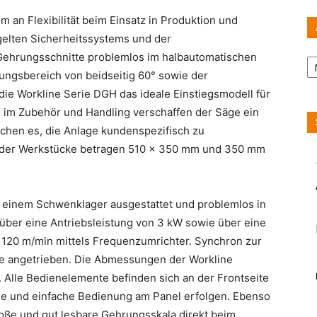
 an Flexibilität beim Einsatz in Produktion und
gelten Sicherheitssystems und der
Ar
Gehrungsschnitte problemlos im halbautomatischen
ngsbereich von beidseitig 60° sowie der
die Workline Serie DGH das ideale Einstiegsmodell für
en im Zubehör und Handling verschaffen der Säge ein
ichen es, die Anlage kundenspezifisch zu
e der Werkstücke betragen 510 x 350 mm und 350 mm
it einem Schwenklager ausgestattet und problemlos in
t über eine Antriebsleistung von 3 kW sowie über eine
 120 m/min mittels Frequenzumrichter. Synchron zur
e angetrieben. Die Abmessungen der Workline
 Alle Bedienelemente befinden sich an der Frontseite
le und einfache Bedienung am Panel erfolgen. Ebenso
roße und gut lesbare Gehrungsskala direkt beim