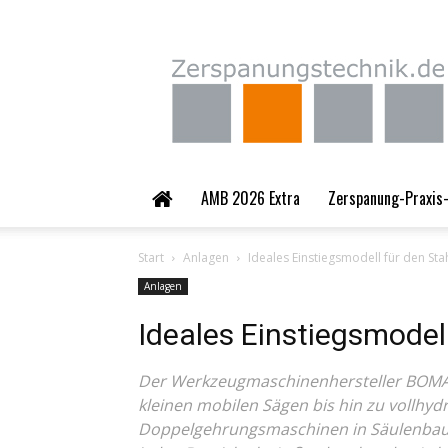
Zerspanungstechnik.
AMB 2026 Extra
Zerspanung-Praxis-
Start
Anlagen
Ideales Einstiegsmodell für den St
Anlagen
Ideales Einstiegsmodel
Der Werkzeugmaschinenhersteller BOMA
kleinen mobilen Sägen bis hin zu vollhy
Doppelgehrungsmaschinen in Säulenbauw