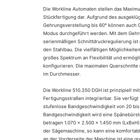
Die Workline Automaten stellen das Maximum
Stückfertigung dar. Aufgrund des ausgeklü
Gehrungsverstellung bis 60° können auch 
Modus durchgeführt werden. Mit dem Gehru
serienmäßigen Schnittdruckregulierung ist 
den Stahlbau. Die vielfältigen Möglichkeit
großes Spektrum an Flexibilität und ermögl
konfigurieren. Die maximalen Querschnitt
im Durchmesser.
Die Workline 510.350 DGH ist prinzipiell m
Fertigungsstraßen integrierbar. Sie verfüg
stufenlose Bandgeschwindigkeit von 20 bis
Bandgeschwindigkeit wird eine Spänebürst
betragen 1.070 x 2.500 x 1.450 mm (LxBxH).
der Sägemaschine, so kann eine komfortab
an der Vorderseite der Maschine ist eine g