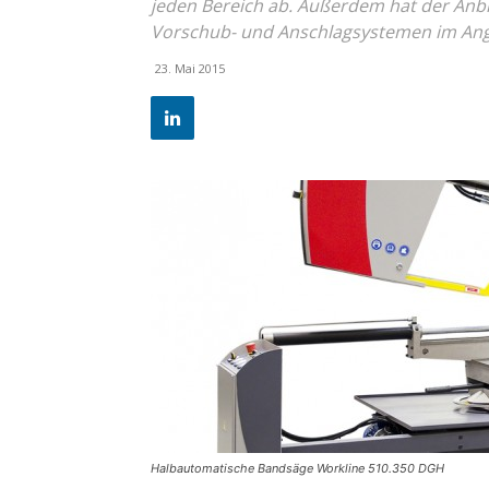
jeden Bereich ab. Außerdem hat der Anbi
Vorschub- und Anschlagsystemen im An
23. Mai 2015
Halbautomatische Bandsäge Workline 510.350 DGH