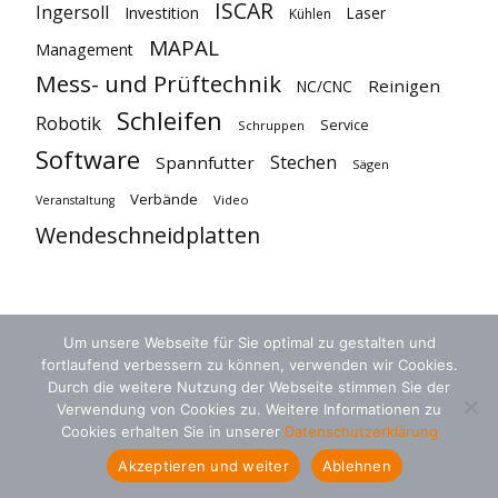
ISCAR
Ingersoll
Investition
Laser
Kühlen
MAPAL
Management
Mess- und Prüftechnik
Reinigen
NC/CNC
Schleifen
Robotik
Service
Schruppen
Software
Stechen
Spannfutter
Sägen
Verbände
Video
Veranstaltung
Wendeschneidplatten
Um unsere Webseite für Sie optimal zu gestalten und
fortlaufend verbessern zu können, verwenden wir Cookies.
Durch die weitere Nutzung der Webseite stimmen Sie der
Verwendung von Cookies zu. Weitere Informationen zu
Cookies erhalten Sie in unserer
Datenschutzerklärung
AGB
Datenschutz
Kontakt
Akzeptieren und weiter
Ablehnen
© 2018 zerspanungstechnik.de