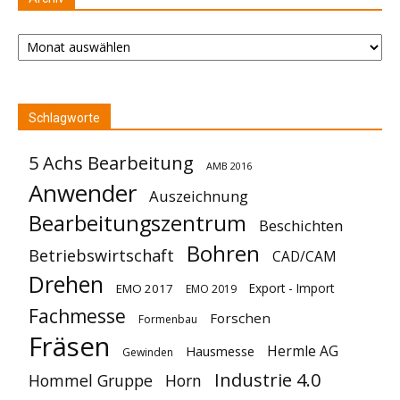
Archiv
Schlagworte
5 Achs Bearbeitung
AMB 2016
Anwender
Auszeichnung
Bearbeitungszentrum
Beschichten
Bohren
Betriebswirtschaft
CAD/CAM
Drehen
Export - Import
EMO 2017
EMO 2019
Fachmesse
Forschen
Formenbau
Fräsen
Hermle AG
Hausmesse
Gewinden
Industrie 4.0
Hommel Gruppe
Horn