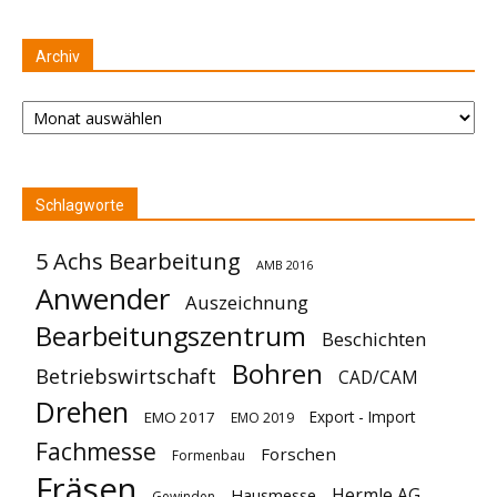
Archiv
Archiv
Schlagworte
5 Achs Bearbeitung
AMB 2016
Anwender
Auszeichnung
Bearbeitungszentrum
Beschichten
Bohren
Betriebswirtschaft
CAD/CAM
Drehen
Export - Import
EMO 2017
EMO 2019
Fachmesse
Forschen
Formenbau
Fräsen
Hermle AG
Hausmesse
Gewinden