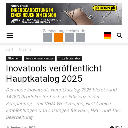
Start
Allgemein
Allgemein
Präzisionswerkzeuge
Tipps & Literatur
Inovatools veröffentlicht
Hauptkatalog 2025
Der neue Inovatools Hauptkatalog 2025 bietet rund
14.000 Produkte für höchste Effizienz in der
Zerspanung – mit VHM-Werkzeugen, First Choice-
Empfehlungen und Lösungen für HSC-, HPC- und TSC-
Bearbeitung.
6. September 2025
9246