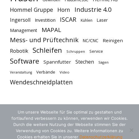
Industrie 4.0
Hommel Gruppe
Horn
ISCAR
Ingersoll
Investition
Laser
Kühlen
MAPAL
Management
Mess- und Prüftechnik
Reinigen
NC/CNC
Schleifen
Robotik
Service
Schruppen
Software
Stechen
Spannfutter
Sägen
Verbände
Video
Veranstaltung
Wendeschneidplatten
Um unsere Webseite für Sie optimal zu gestalten und
fortlaufend verbessern zu können, verwenden wir Cookies.
Durch die weitere Nutzung der Webseite stimmen Sie der
Verwendung von Cookies zu. Weitere Informationen zu
Cookies erhalten Sie in unserer
Datenschutzerklärung
AGB
Datenschutz
Kontakt