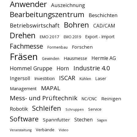
Anwender
Auszeichnung
Bearbeitungszentrum
Beschichten
Bohren
Betriebswirtschaft
CAD/CAM
Drehen
Export - Import
EMO 2017
EMO 2019
Fachmesse
Forschen
Formenbau
Fräsen
Hermle AG
Hausmesse
Gewinden
Industrie 4.0
Hommel Gruppe
Horn
ISCAR
Ingersoll
Investition
Laser
Kühlen
MAPAL
Management
Mess- und Prüftechnik
Reinigen
NC/CNC
Schleifen
Robotik
Service
Schruppen
Software
Stechen
Spannfutter
Sägen
Verbände
Video
Veranstaltung