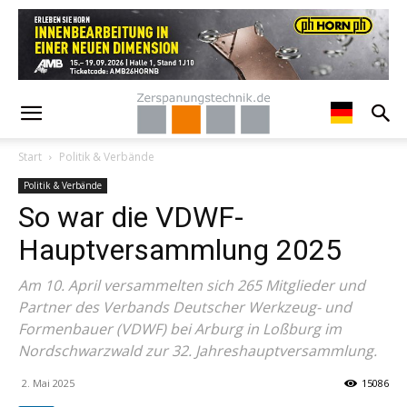
Start
Politik & Verbände
Politik & Verbände
So war die VDWF-
Hauptversammlung 2025
Am 10. April versammelten sich 265 Mitglieder und
Partner des Verbands Deutscher Werkzeug- und
Formenbauer (VDWF) bei Arburg in Loßburg im
Nordschwarzwald zur 32. Jahreshauptversammlung.
2. Mai 2025
15086