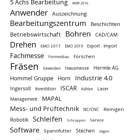
5 Achs Bearbeitung
AMB 2016
Anwender
Auszeichnung
Bearbeitungszentrum
Beschichten
Bohren
Betriebswirtschaft
CAD/CAM
Drehen
Export - Import
EMO 2017
EMO 2019
Fachmesse
Forschen
Formenbau
Fräsen
Hermle AG
Hausmesse
Gewinden
Industrie 4.0
Hommel Gruppe
Horn
ISCAR
Ingersoll
Investition
Laser
Kühlen
MAPAL
Management
Mess- und Prüftechnik
Reinigen
NC/CNC
Schleifen
Robotik
Service
Schruppen
Software
Stechen
Spannfutter
Sägen