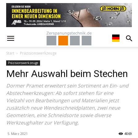
Start
Präzisionswerkzeuge
Präzisionswerkzeuge
Mehr Auswahl beim Stechen
Dormer Pramet erweitert sein Sortiment an Ein- und
Abstechwerkzeugen: Ab sofort stehen für eine
Vielzahl von Bearbeitungen und Materialien jetzt
zusätzlich neue Wendeschneidplatten, zwei neue
Geometrien, eine Schneidsorte sowie diverse
Werkzeughalter zur Verfügung.
5. März 2021
4069